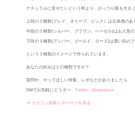
ナチュラルに見せたいという時より、がっつり眼を大き
上段の３種類(グレイ、オリーブ、ピンク）は立体感のあ
中段の３種類(シルバー、ブラウン、ヘーゼル)はお人形
下段の３種類(アンバー、ゴールド、ローズ)は濃い目の
という３種類のイメージで作られています。
あなたの好みはどの種類ですか？
質問や、やってほしい特集、レポなどがありましたら
DMでお気軽にどうぞ⇒
Twitter：@repokara
⇒
カラコン装着レポページを見る