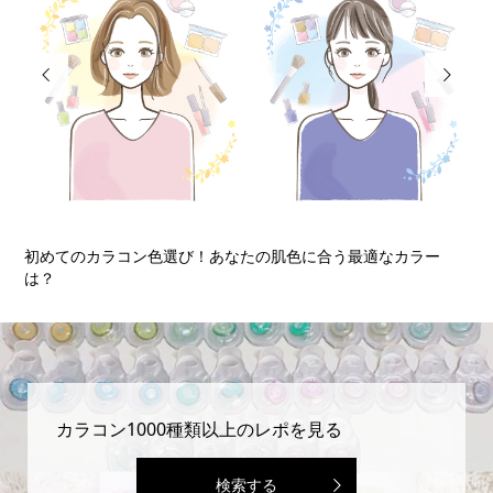


初めてのカラコン☆カラコン初心者が知っておくべき5つのポイ
初
ン...
カラコン1000種類以上のレポを見る
検索する