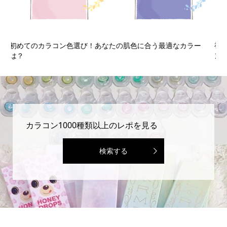
初めてのカラコン☆カラコン初心者が知っておくべき5つのポイ
初
ン...
カラコン1000種類以上のレポを見る
検索する