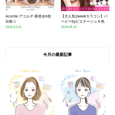
Acorde-アコルデ-新色全6色
【大人気2weekカラコン】バ
比較☆
ービーbyピエナージュ６色
2018.12.21
2018.06.10
今月の最新記事

