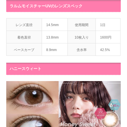
ラルムモイスチャーUVのレンズスペック
レンズ直径
14.5mm
使用期間
1日
着色直径
13.8mm
10枚入り
1600円
ベースカーブ
8.9mm
含水率
42.5%
ハニースウィート