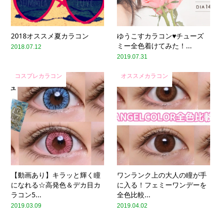
2018オススメ夏カラコン
ゆうこすカラコン♥チューズ
ミー全色着けてみた！...
2018.07.12
2019.07.31
コスプレカラコン
オススメカラコン
【動画あり】キラッと輝く瞳
ワンランク上の大人の瞳が手
になれる☆高発色＆デカ目カ
に入る！フェミーワンデーを
ラコン5...
全色比較...
2019.03.09
2019.04.02