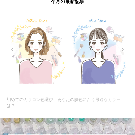
今月の最新記事


初めてのカラコン色選び！あなたの肌色に合う最適なカラー
初
は？
ン..