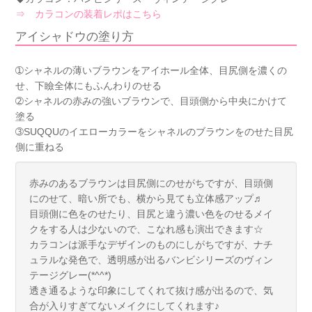
⇒ カラコンの装着レポはこちら
アイシャドウの塗り方
➀シャネルの薄いブラウンをアイホール全体、目尻側を濃くの
せ、下瞼全体にもふんわりのせる
➁シャネルの赤みの強いブラウンで、目頭側から中央にかけて
塗る
➂SUQQUのイエローカラーをシャネルのブラウンをのせた目尻
側に重ねる
赤みのあるブラウンは目尻側にのせがちですが、目頭側
にのせて、暗い所でも、横から見ても立体感アップ♬
目頭側に色をのせたり、目尻と違う濃い色をのせるメイ
クをする人は少ないので、こなれ感も演出できます☆
カラコンは派手なデザインのものにしがちですが、ナチ
ュラルな発色で、透明感が出るバンビシリーズのヴィン
テージグレー(*^^*)
透き通るような印象にしてくれて抜け感が出るので、気
合が入りすぎてないメイクにしてくれます♪