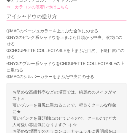
◆カラコン：アコルデ ナイトブルー
⇒ カラコンの装着レポはこちら
アイシャドウの塗り方
➀MACのベージュカラーを上まぶた全体にのせる
➁NYXのピンク系シャドウを上まぶた目頭から中央、涙袋にの
せる
➂CHOUPETTE COLLECTABLEを上まぶた目尻、下瞼目尻にの
せる
➃NYXのブルー系シャドウをCHOUPETTE COLLECTABLEの上
に重ねる
➄MACのシルバーカラーをまぶた中央にのせる
お堅めな高級料亭などの場面では、綺麗めのメイクがマ
スト♬
薄いブルーを目尻に重ねることで、程良くクールな印象
に★
薄いピンクを目頭側にのせているので、クールだけど大
人可愛い雰囲気になります(^_-)-☆
お堅めな場面でのカラコンは、ナチュラルに透明感を出