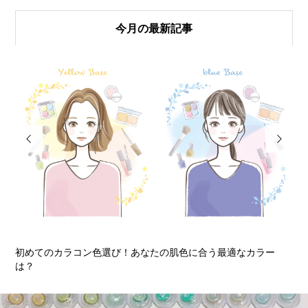
今月の最新記事


初めてのカラコン色選び！あなたの肌色に合う最適なカラー
初
は？
ン..