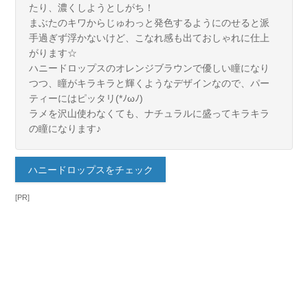
たり、濃くしようとしがち！
まぶたのキワからじゅわっと発色するようにのせると派
手過ぎず浮かないけど、こなれ感も出ておしゃれに仕上
がります☆
ハニードロップスのオレンジブラウンで優しい瞳になり
つつ、瞳がキラキラと輝くようなデザインなので、パー
ティーにはピッタリ(*ﾉωﾉ)
ラメを沢山使わなくても、ナチュラルに盛ってキラキラ
の瞳になります♪
ハニードロップスをチェック
[PR]