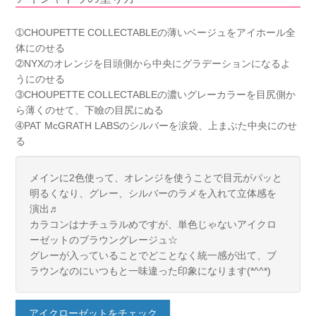
➀CHOUPETTE COLLECTABLEの薄いベージュをアイホール全
体にのせる
➁NYXのオレンジを目頭側から中央にグラデーションになるよ
うにのせる
➂CHOUPETTE COLLECTABLEの濃いグレーカラーを目尻側か
ら薄くのせて、下瞼の目尻にぬる
➃PAT McGRATH LABSのシルバーを涙袋、上まぶた中央にのせ
る
メインに2色使って、オレンジを使うことで目元がパッと
明るくなり、グレー、シルバーのラメを入れて立体感を
演出♬
カラコンはナチュラルめですが、単色じゃないアイクロ
ーゼットのブラウングレージュ☆
グレーが入っていることでどことなく統一感が出て、ブ
ラウンなのにいつもと一味違った印象になります(*^^*)
アイクローゼットをチェック