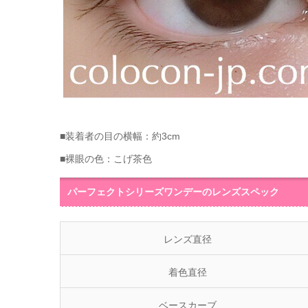
■装着者の目の横幅：約3cm
■裸眼の色：こげ茶色
パーフェクトシリーズワンデーのレンズスペック
レンズ直径
着色直径
ベースカーブ