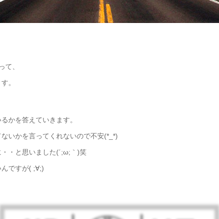
って、
ます。
いるかを答えていきます。
いかを言ってくれないので不安(*_*)
と思いました(´;ω;｀)笑
すが( ;∀;)