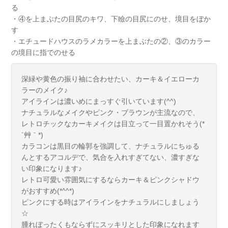
る
・④を上まぶたの目尻のキワ、下瞼の目尻にのせ、境目をぼか
す
・エチュードハウスのラメカラーを上まぶたの②、③のカラー
の境目に指でのせる
深緑や黄色の振り袖に合わせたい、カーキ＆イエローカ
ラーのメイク♪
アイラインは濃いめにまっすぐ引いています(^^)
ナチュラルなメイクやピンク・ブラウンが主流なので、
レトロチックなカーキメイクは目立って一目置かれそう(*
´艸｀*)
カラコンは黒目の輪郭を強調して、ナチュラルにちゅる
んとするアコルデで、気合を入れすぎてない、濃すぎな
い印象になります♪
レトロ可愛い雰囲気にするならカーキ＆ピンクシャドウ
がおすすめ(*^^*)
ピンクにする時はアイラインをナチュラルにしましょう
☆
腫れぼったくもならずにスッキリとした印象になれます