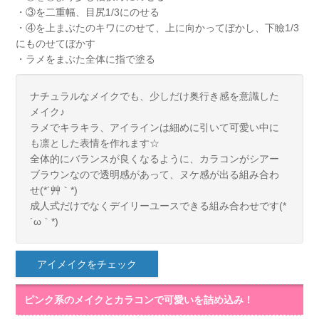
・③を二重幅、目尻1/3にのせる
・④を上まぶたのキワにのせて、上に向かってぼかし、下瞼1/3
にものせてぼかす
・ラメをまぶた全体に指で塗る
ナチュラルなメイクでも、少しだけ奥行き感を意識した
メイク♪
ラメでキラキラ、アイラインは細めに引いて可愛い中に
も凛とした表情を作れます☆
全体的にバランスが良くなるように、カラコンがシアー
ブラウンなので透明感があって、ヌケ感が出る組み合わ
せ(*´艸｀*)
成人式だけでなくデイリーユースできる組み合わせです(*
´ω｀*)
アイメイクをチェック
ピンク系のメイクとカラコンで可愛いを詰め込み！