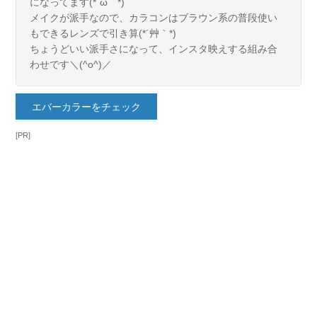
になってます(*´ω｀*)
メイクが派手なので、カラコンはブラウン系の普段使い
もできるレンズで引き算(*´艸｀*)
ちょうどいい派手さになって、インスタ映えする組み合
わせです＼(^o^)／
エバーカラーをチェック
[PR]