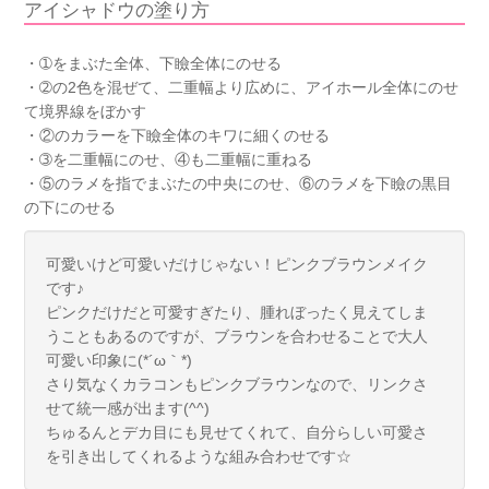
アイシャドウの塗り方
・➀をまぶた全体、下瞼全体にのせる
・➁の2色を混ぜて、二重幅より広めに、アイホール全体にのせ
て境界線をぼかす
・②のカラーを下瞼全体のキワに細くのせる
・➂を二重幅にのせ、④も二重幅に重ねる
・⑤のラメを指でまぶたの中央にのせ、⑥のラメを下瞼の黒目
の下にのせる
可愛いけど可愛いだけじゃない！ピンクブラウンメイク
です♪
ピンクだけだと可愛すぎたり、腫れぼったく見えてしま
うこともあるのですが、ブラウンを合わせることで大人
可愛い印象に(*´ω｀*)
さり気なくカラコンもピンクブラウンなので、リンクさ
せて統一感が出ます(^^)
ちゅるんとデカ目にも見せてくれて、自分らしい可愛さ
を引き出してくれるような組み合わせです☆