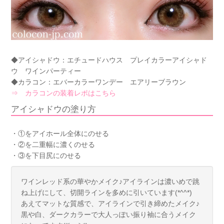
◆アイシャドウ：エチュードハウス プレイカラーアイシャド
ウ ワインパーティー
◆カラコン：エバーカラーワンデー エアリーブラウン
⇒ カラコンの装着レポはこちら
アイシャドウの塗り方
・①をアイホール全体にのせる
・②を二重幅に濃くのせる
・③を下目尻にのせる
ワインレッド系の華やかメイク♪アイラインは濃いめで跳
ね上げにして、切開ラインを多めに引いています(*^^*)
あえてマットな質感で、アイラインで引き締めたメイク♪
黒や白、ダークカラーで大人っぽい振り袖に合うメイク