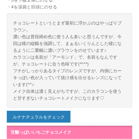
・3を下瞼全体にのせる
・4を涙袋と目頭にのせる
チョコレートというとまず最初に浮かぶのはやっぱりブ
ラウン。
濃い色は普段締め色に使う人も多いと思うんですが、今
回は瞳の縦幅を強調して、まぁるいくりんとした瞳にな
るように二重幅に濃いブラウンをのせています♪
カラコンは名前が「アーモンド」で、名前もなんです
が、チョコレートに合う色味です(*^^*)
フチがしっかりあるタイプのレンズですが、内側にカー
キっぽい色が入っていて抜け感を出せるレンズになって
います(^^♪
メイク自体は濃く見えがちですが、このカラコンを使う
と甘すぎないチョコレートメイクになります♡
ルナナチュラルをチェック
甘酸っぱいいちごチョコメイク