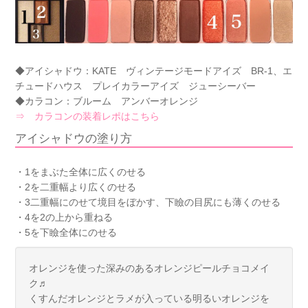
◆アイシャドウ：KATE ヴィンテージモードアイズ BR-1、エ
チュードハウス プレイカラーアイズ ジューシーバー
◆カラコン：ブルーム アンバーオレンジ
⇒ カラコンの装着レポはこちら
アイシャドウの塗り方
・1をまぶた全体に広くのせる
・2を二重幅より広くのせる
・3二重幅にのせて境目をぼかす、下瞼の目尻にも薄くのせる
・4を2の上から重ねる
・5を下瞼全体にのせる
オレンジを使った深みのあるオレンジピールチョコメイ
ク♬
くすんだオレンジとラメが入っている明るいオレンジを