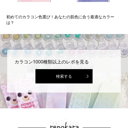
初めてのカラコン☆カラコン初心者が知っておくべき5つのポイ
初
ン...
カラコン1000種類以上のレポを見る
検索する