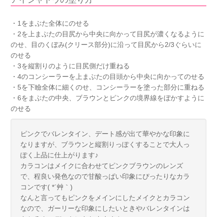
・1をまぶた全体にのせる
・2を上まぶたの目尻から中央に向かって目尻が濃くなるように
のせ、目のくぼみ(クリース部分)に沿って目尻から2/3ぐらいに
のせる
・3を縦割りのように目尻側だけ重ねる
・4のコンシーラーを上まぶたの目頭から中央に向かってのせる
・5を下瞼全体に細くのせ、コンシーラーを塗った部分に重ねる
・6をまぶたの中央、ブラウンとピンクの境界線をぼかすように
のせる
ピンクでバレンタイン、デート感が出て華やかな印象に
なりますが、ブラウンと縦割りっぽくすることで大人っ
ぽく上品に仕上がります♪
カラコンはメイクに合わせてピンクブラウンのレンズ
で、程良い発色なので甘酸っぱい印象にぴったりなカラ
コンです( *´艸｀)
なんと言ってもピンクをメインにしたメイクとカラコン
なので、ガーリーな印象にしたいときやバレンタインは